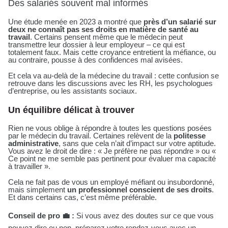
Des salariés souvent mal informés
Une étude menée en 2023 a montré que
près d’un salarié sur
deux ne connaît pas ses droits en matière de santé au
travail
. Certains pensent même que le médecin peut
transmettre leur dossier à leur employeur – ce qui est
totalement faux. Mais cette croyance entretient la méfiance, ou
au contraire, pousse à des confidences mal avisées.
Et cela va au-delà de la médecine du travail : cette confusion se
retrouve dans les discussions avec les RH, les psychologues
d’entreprise, ou les assistants sociaux.
Un équilibre délicat à trouver
Rien ne vous oblige à répondre à toutes les questions posées
par le médecin du travail. Certaines relèvent de la
politesse
administrative
, sans que cela n’ait d’impact sur votre aptitude.
Vous avez le droit de dire : « Je préfère ne pas répondre » ou «
Ce point ne me semble pas pertinent pour évaluer ma capacité
à travailler ».
Cela ne fait pas de vous un employé méfiant ou insubordonné,
mais simplement
un professionnel conscient de ses droits
.
Et dans certains cas, c’est même préférable.
Conseil de pro 💼 :
Si vous avez des doutes sur ce que vous
pouvez dire ou non, préparez votre rendez-vous avec un